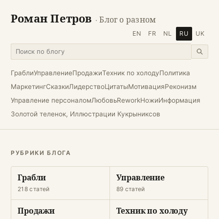
Роман Петров
· Блог о разном
EN
FR
NL
RU
UK
Грабли
Управление
Продажи
Техник по холоду
Политика
Маркетинг
Сказки
Лидерство
Цитаты
Мотивация
Реконизм
Управление персоналом
Любовь
Rework
Ножи
Информация
Золотой теленок, Иллюстрации Кукрыниксов
РУБРИКИ БЛОГА
Грабли
Управление
218 статей
89 статей
Продажи
Техник по холоду