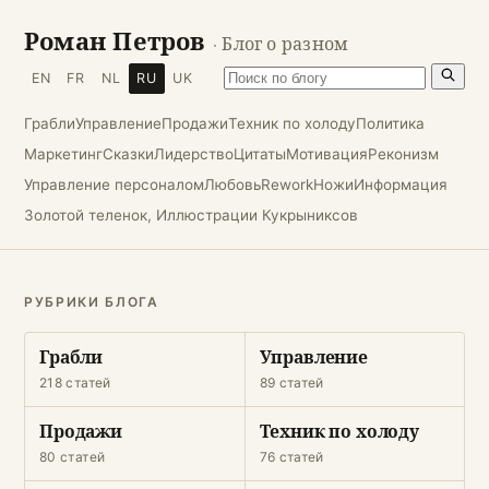
Роман Петров
· Блог о разном
EN
FR
NL
RU
UK
Грабли
Управление
Продажи
Техник по холоду
Политика
Маркетинг
Сказки
Лидерство
Цитаты
Мотивация
Реконизм
Управление персоналом
Любовь
Rework
Ножи
Информация
Золотой теленок, Иллюстрации Кукрыниксов
РУБРИКИ БЛОГА
Грабли
Управление
218 статей
89 статей
Продажи
Техник по холоду
80 статей
76 статей