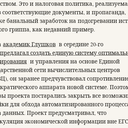
ством. Это и налоговая политика, реализуема
з соответствующие документы, и пропаганда,
же банальный заработок на подогревании ис
ого гриппа, как недавний пример.
а
академик Глушков
в середине 20-го
предлагал создать единую систему оптималь
ирования
и управления на основе Единой
дарственной сети вычислительных центров
ВЦ), он заранее предчувствовал сопротивлени
кратического аппарата новой системе. Поэто
ры проекта постарались закрыть все возмож
йки для обхода автоматизированного процесс
а данных. Проект предусматривал, что
куляция экономической информации вне ЕГ