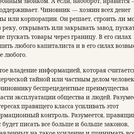
фонным звонком. А если, наоборот, нравится 
поддерживает. Чиновник — хозяин всех денег
ны или корпорации. Он решает, строить ли м
з реку, открывать или закрывать завод, пуска
не пускать товары через границу. В его силах
шить любого капиталиста и в его силах возвы
е любого.
тое владение информацией, которая считаетс
ерческой тайной или частным делом человек
 чиновнику беспрецедентные преимущества
ласти эксплуатации общества и людей. Разуме
тересах правящего класса усиливать этот
рмационный контроль. Разумеется, правящи
с будет писать все больше и больше законов,
авленных на такое усиление и принимать вс