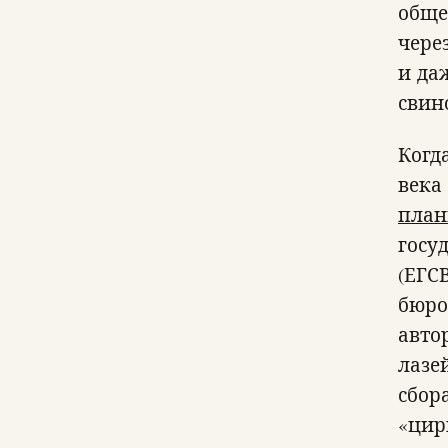
обще
чере
и да
свин
Когд
века
план
госу
(ЕГС
бюро
авто
лазе
сбор
«цир