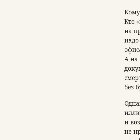
Кому
Кто 
на п
надо
офис
А на
доку
смер
без 
Одна
иллю
и во
не н