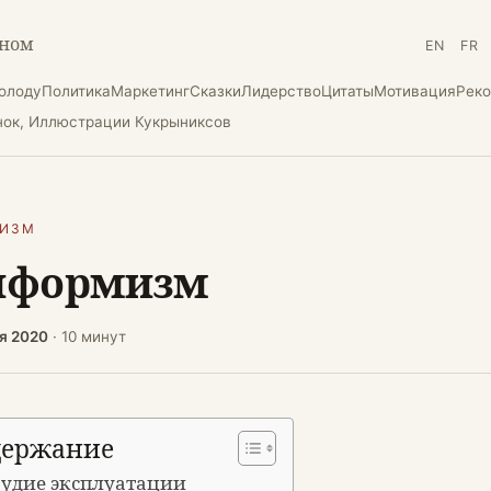
зном
EN
FR
холоду
Политика
Маркетинг
Сказки
Лидерство
Цитаты
Мотивация
Рек
нок, Иллюстрации Кукрыниксов
НИЗМ
нформизм
ля 2020
· 10 минут
держание
удие эксплуатации