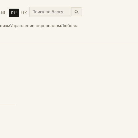
NL
RU
UK
онизм
Управление персоналом
Любовь