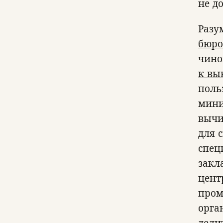
не д
Разу
бюро
чино
к вы
поль
мини
вычи
для 
спец
закл
цент
пром
орга
дели