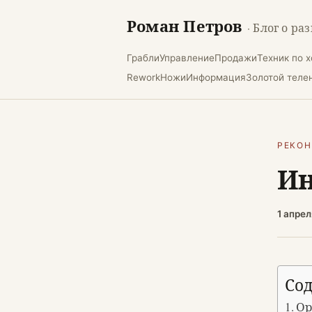
Роман Петров
· Блог о ра
Грабли
Управление
Продажи
Техник по 
Rework
Ножи
Информация
Золотой теле
РЕКО
И
1 апре
Со
Ор