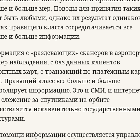
ше и больше мер. Поводы для принятия таки
т быть любыми, однако их результат одинако
ках правящего класса сосредотачивается все
ше и больше информации.
рмация с «раздевающих» сканеров в аэропор
мер наблюдения, с баз данных клиентов
онтных карт, с транзакций по платёжным ка
 п. Правящий класс все больше и больше
ролирует информацию. Это и СМИ, и интерне
 слежение за спутниками на орбите
ествляется исключительно государственным
ктурами.
помощи информации осуществляется управл