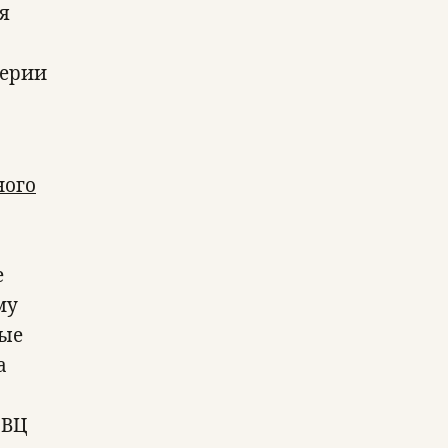
я
терии
ного
е
му
ные
а
СВЦ