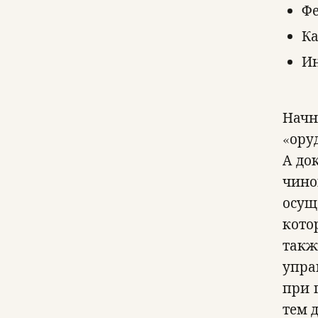
Фе
Ка
И
Начн
«ору
А до
чино
осущ
кото
такж
упра
при 
тем д