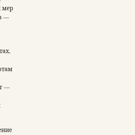
х мер
в —
тах,
ртам
т —
и
ение