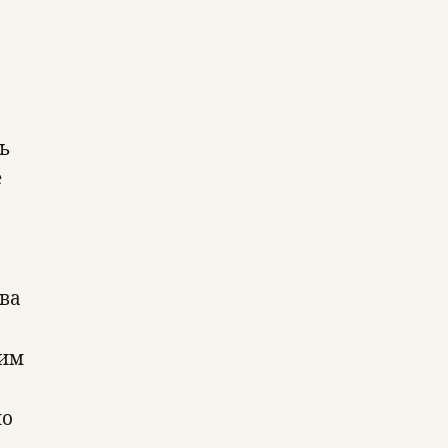
ь
е
ва
 им
ло