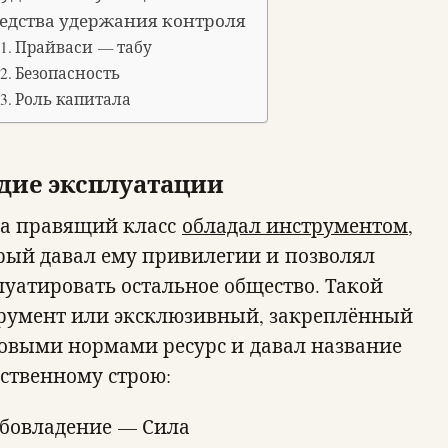
едства удержания контроля
Прайваси — табу
Безопасность
Роль капитала
дие эксплуатации
да правящий класс
обладал инструментом
,
рый давал ему привилегии и позволял
луатировать остальное общество. Такой
румент или эксклюзивный, закреплённый
овыми нормами ресурс и давал название
ственному строю:
бовладение — Сила