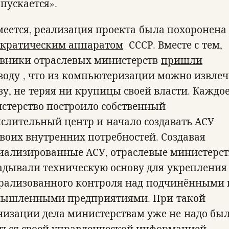
опускается».
меется, реализация проекта
была похоронена
кратическим аппаратом
СССР. Вместе с тем,
вники отраслевых министерств
пришли
воду
, что из компьютеризации можно извлеч
зу, не теряя ни крупицы своей власти. Каждо
стерство построило собственный
слительный центр и начало создавать АСУ
своих внутренних потребностей. Создавая
иализированные АСУ, отраслевые министерст
адывали техническую основу для укрепления
рализованного контроля над подчинёнными
ышленными предприятиями. При такой
низации дела министерствам уже не надо бы
ться своей управленческой информацией —