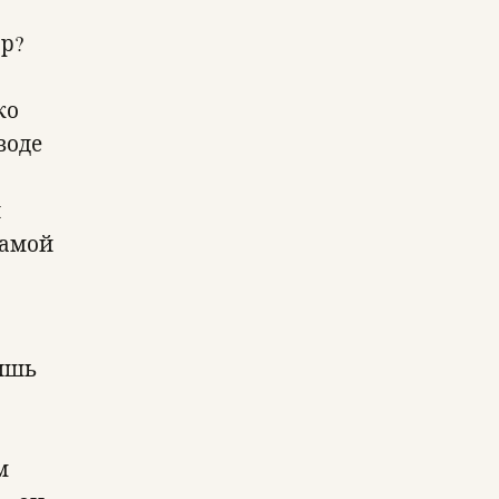
ор?
ко
воде
и
самой
лишь
м