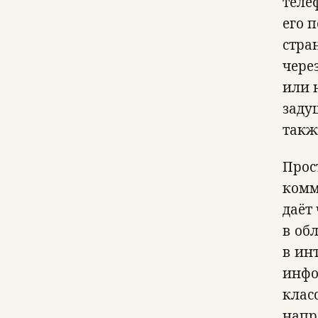
теле
его 
стра
чере
или 
заду
такж
Прос
комм
даёт
в об
в ин
инфо
клас
напр