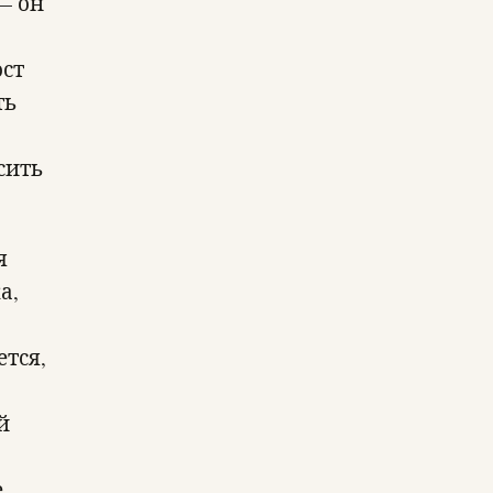
— он
ост
ть
сить
я
а,
ется,
й
е