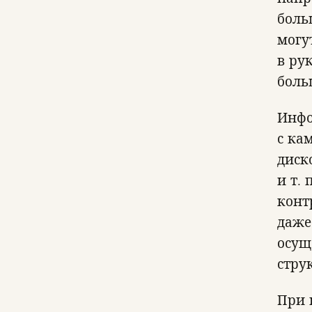
боль
могу
в ру
боль
Инфо
с ка
диск
и т.
конт
даже
осущ
стру
При 