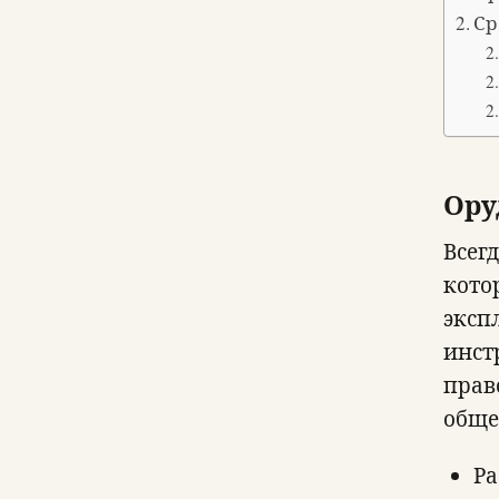
Ср
Ору
Всег
кото
эксп
инст
прав
обще
Ра