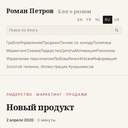
Роман Петров
· Блог о разном
EN
FR
NL
RU
UK
Грабли
Управление
Продажи
Техник по холоду
Политика
Маркетинг
Сказки
Лидерство
Цитаты
Мотивация
Реконизм
Управление персоналом
Любовь
Rework
Ножи
Информация
Золотой теленок, Иллюстрации Кукрыниксов
ЛИДЕРСТВО
·
МАРКЕТИНГ
·
ПРОДАЖИ
Новый продукт
2 апреля 2020
· 3 минуты