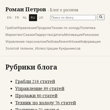
Роман Петров
· Блог о разном
EN
FR
NL
RU
UK
Грабли
Управление
Продажи
Техник по холоду
Политика
Маркетинг
Сказки
Лидерство
Цитаты
Мотивация
Реконизм
Управление персоналом
Любовь
Rework
Ножи
Информация
Золотой теленок, Иллюстрации Кукрыниксов
Рубрики блога
Грабли
218 статей
Управление
89 статей
Продажи
80 статей
Техник по холоду
76 статей
Политика
71 статья