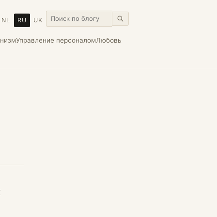
NL
RU
UK
онизм
Управление персоналом
Любовь
н