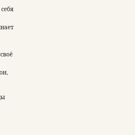
 себя
инает
своё
он,
ды