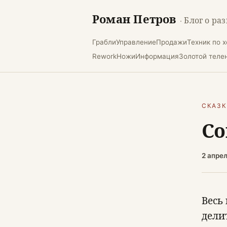
Роман Петров
· Блог о ра
Грабли
Управление
Продажи
Техник по 
Rework
Ножи
Информация
Золотой теле
СКАЗ
Со
2 апре
Весь
дели