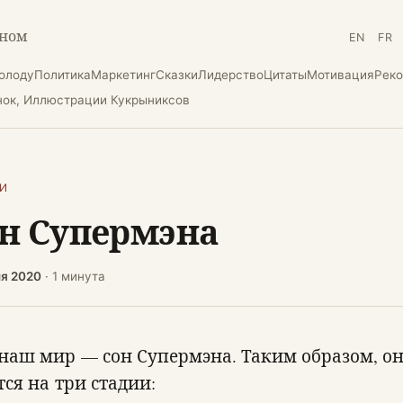
зном
EN
FR
холоду
Политика
Маркетинг
Сказки
Лидерство
Цитаты
Мотивация
Рек
нок, Иллюстрации Кукрыниксов
КИ
н Супермэна
ля 2020
· 1 минута
 наш мир — сон Супермэна. Таким образом, о
тся на три стадии: