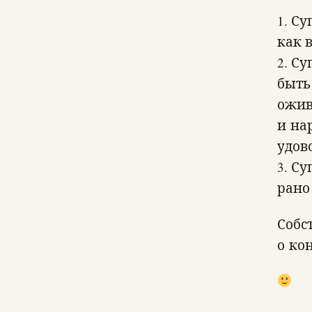
1. С
как в
2. Су
быть
ожив
и на
удов
3. Су
рано
Собс
о ко