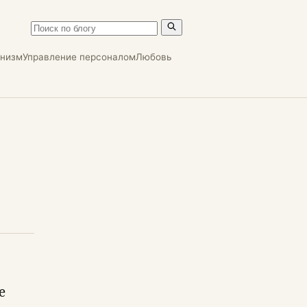
онизм
Управление персоналом
Любовь
е