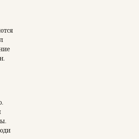
ются
л
ние
ен.
ю.
и
ы.
люди