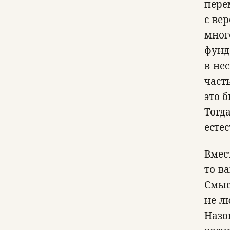
пере
с ве
мног
фунд
в не
част
это 
Тогд
есте
Вмест
то в
Смыс
не л
Назо