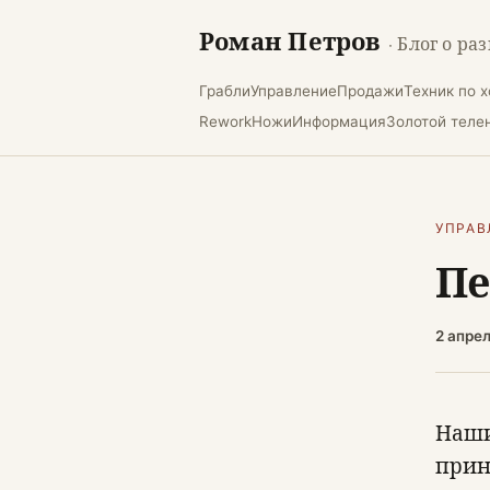
Роман Петров
· Блог о ра
Грабли
Управление
Продажи
Техник по 
Rework
Ножи
Информация
Золотой теле
УПРАВ
Пе
2 апре
Наши
прин