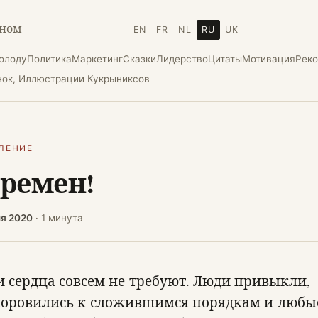
зном
EN
FR
NL
RU
UK
холоду
Политика
Маркетинг
Сказки
Лидерство
Цитаты
Мотивация
Рек
нок, Иллюстрации Кукрыниксов
ЛЕНИЕ
ремен!
ля 2020
· 1 минута
 сердца совсем не требуют. Люди привыкли,
оровились к сложившимся порядкам и любы