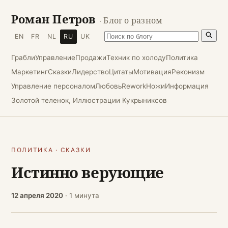
Роман Петров
· Блог о разном
EN
FR
NL
RU
UK
Грабли
Управление
Продажи
Техник по холоду
Политика
Маркетинг
Сказки
Лидерство
Цитаты
Мотивация
Реконизм
Управление персоналом
Любовь
Rework
Ножи
Информация
Золотой теленок, Иллюстрации Кукрыниксов
ПОЛИТИКА
·
СКАЗКИ
Истинно верующие
12 апреля 2020
· 1 минута