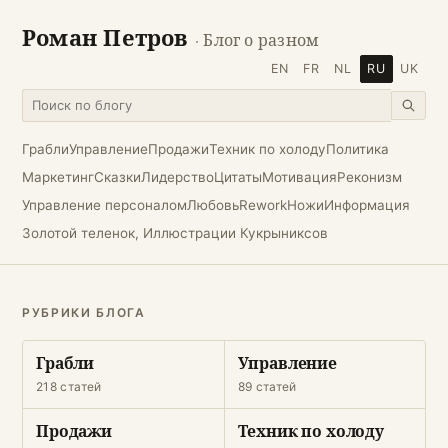
Роман Петров
· Блог о разном
EN
FR
NL
RU
UK
Грабли
Управление
Продажи
Техник по холоду
Политика
Маркетинг
Сказки
Лидерство
Цитаты
Мотивация
Реконизм
Управление персоналом
Любовь
Rework
Ножи
Информация
Золотой теленок, Иллюстрации Кукрыниксов
РУБРИКИ БЛОГА
Грабли
Управление
218 статей
89 статей
Продажи
Техник по холоду