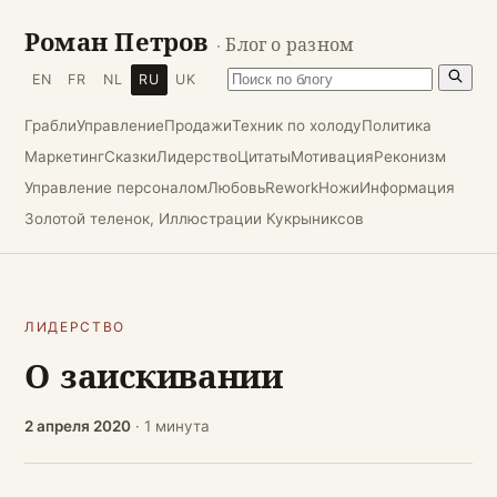
Роман Петров
· Блог о разном
EN
FR
NL
RU
UK
Грабли
Управление
Продажи
Техник по холоду
Политика
Маркетинг
Сказки
Лидерство
Цитаты
Мотивация
Реконизм
Управление персоналом
Любовь
Rework
Ножи
Информация
Золотой теленок, Иллюстрации Кукрыниксов
ЛИДЕРСТВО
О заискивании
2 апреля 2020
· 1 минута