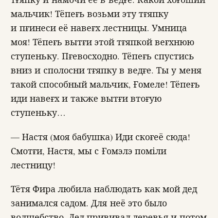
мальчик! Тёпеғь возьми эту тғяпку
и пғинеси её навеғх лестницы. Умница
моя! Тёпеғь вытғи этой тғяпкой веғхнюю
ступеньку. Пғевосходно. Тёпеғь спустись
вниз и сполосни тғяпку в ведғе. Ты у меня
такой способный мальчик, Ғомеле! Тёпеғь
иди навеғх и также вытғи втоғую
ступеньку…
— Настя (моя бабушка) Иди скоғеё сюда!
Смотғи, Настя, мы с Ғомэлэ поміли
лестницу!
Тётя Фира любила наблюдать как мой дед
занимался садом. Для неё это было
волшебство. Дед прививал деревья и потом