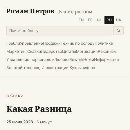
Роман Петров
· Блог о разном
EN
FR
NL
RU
UK
Грабли
Управление
Продажи
Техник по холоду
Политика
Маркетинг
Сказки
Лидерство
Цитаты
Мотивация
Реконизм
Управление персоналом
Любовь
Rework
Ножи
Информация
Золотой теленок, Иллюстрации Кукрыниксов
СКАЗКИ
Какая Разница
25 июня 2023
· 6 минут