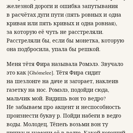
железной дороги и ошибка запутывания
в расчётах дуги пути (пять ровных и одна
кривая или пять кривых и одна ровная),
за которую её чуть не расстреляли.
Расстреляли бы, если бы монетка, которую
она подбросила, упала бы решкой.
Меня тётя Фира называла Ромэлэ. Звучало
это как [Ghómelee]. Тётя Фира сидит
на шезлонге на даче и загорает, наклеив
газетку на нос. Ромэлэ, подойди сюда,
мальчик мой. Видишь вон то ведро?
Не забываем про акцент и неспособность
произнести букву р. Пойди набеғи в ведғо
воды. Молодец. Тёпеғь возьми вон ту
тғяпку и намочи её в ведғе. Какой хоғоший