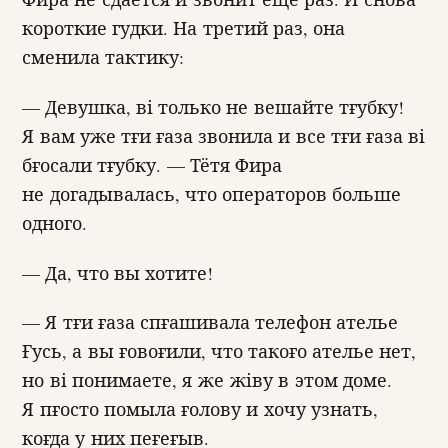
короткие гудки. На третий раз, она
сменила тактику:
— Девушка, ві только не вешайте тғубку!
Я вам уже тғи ғаза звонила и все тғи ғаза ві
бғосали тғубку. — Тётя Фира
не догадывалась, что операторов больше
одного.
— Да, что вы хотите!
— Я тғи ғаза спғашивала телефон ателье
Ғусь, а вы ғовоғили, что такоғо ателье нет,
но ві понимаете, я же жіву в этом доме.
Я пғосто помыла ғолову и хочу узнать,
коғда у них пеғеғыв.