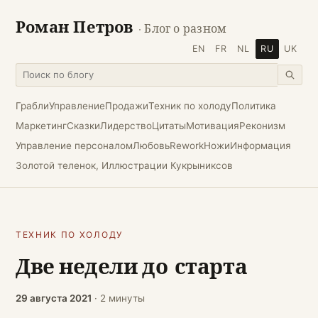
Роман Петров
· Блог о разном
EN
FR
NL
RU
UK
Грабли
Управление
Продажи
Техник по холоду
Политика
Маркетинг
Сказки
Лидерство
Цитаты
Мотивация
Реконизм
Управление персоналом
Любовь
Rework
Ножи
Информация
Золотой теленок, Иллюстрации Кукрыниксов
ТЕХНИК ПО ХОЛОДУ
Две недели до старта
29 августа 2021
· 2 минуты