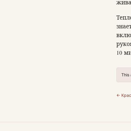
жива
Тепло
знае
вклю
руко
10 м
This 
← Крас