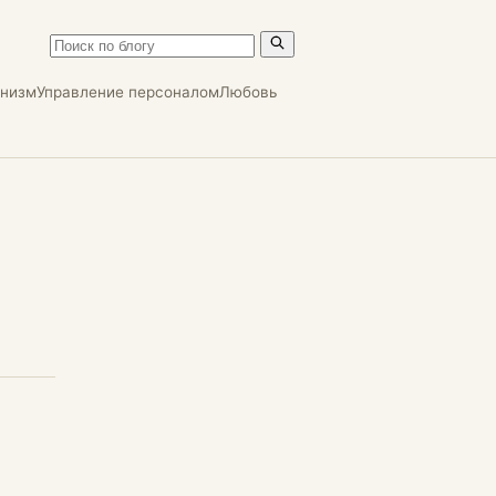
онизм
Управление персоналом
Любовь