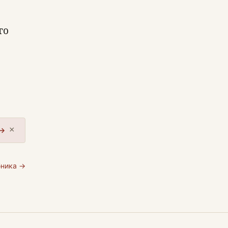
го
×
 →
бника →