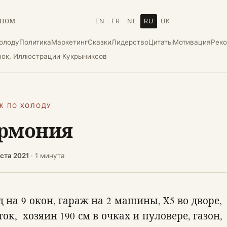
зном
EN
FR
NL
RU
UK
холоду
Политика
Маркетинг
Сказки
Лидерство
Цитаты
Мотивация
Рек
нок, Иллюстрации Кукрыниксов
К ПО ХОЛОДУ
рмония
ста 2021
· 1 минута
д на 9 окон, гараж на 2 машины, Х5 во дворе,
ток, хозяин 190 см в очках и пуловере, газон,