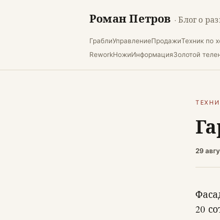
Роман Петров
· Блог о ра
Грабли
Управление
Продажи
Техник по 
Rework
Ножи
Информация
Золотой теле
ТЕХНИ
Га
29 авгу
Фаса
20 со